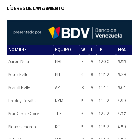
LÍDERES DE LANZAMIENTO
NOMBRE
EQUIPO
W
L
IP
ERA
Aaron Nola
PHI
3
9
120.0
5.55
Mitch Keller
PIT
6
8
115.2
5.29
Merrill Kelly
AZ
8
9
114.1
5.04
Freddy Peralta
NYM
5
9
113.2
4.99
MacKenzie Gore
TEX
6
9
122.2
4.77
Noah Cameron
KC
5
8
115.2
4.59