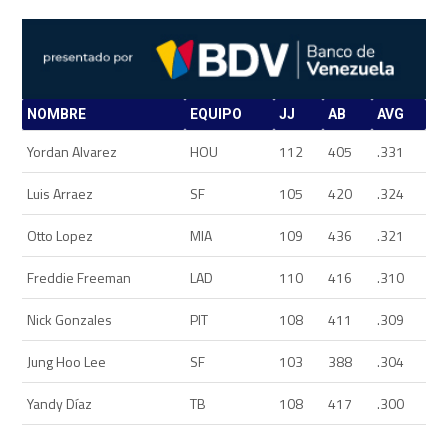
NOMBRE
EQUIPO
JJ
AB
AVG
Yordan Alvarez
HOU
112
405
.331
Luis Arraez
SF
105
420
.324
Otto Lopez
MIA
109
436
.321
Freddie Freeman
LAD
110
416
.310
Nick Gonzales
PIT
108
411
.309
Jung Hoo Lee
SF
103
388
.304
Yandy Díaz
TB
108
417
.300