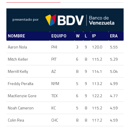
NOMBRE
EQUIPO
W
L
IP
ERA
Aaron Nola
PHI
3
9
120.0
5.55
Mitch Keller
PIT
6
8
115.2
5.29
Merrill Kelly
AZ
8
9
114.1
5.04
Freddy Peralta
NYM
5
9
113.2
4.99
MacKenzie Gore
TEX
6
9
122.2
4.77
Noah Cameron
KC
5
8
115.2
4.59
Colin Rea
CHC
8
8
117.2
4.59