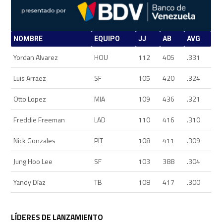
NOMBRE
EQUIPO
JJ
AB
AVG
Yordan Alvarez
HOU
112
405
.331
Luis Arraez
SF
105
420
.324
Otto Lopez
MIA
109
436
.321
Freddie Freeman
LAD
110
416
.310
Nick Gonzales
PIT
108
411
.309
Jung Hoo Lee
SF
103
388
.304
Yandy Díaz
TB
108
417
.300
LÍDERES DE LANZAMIENTO