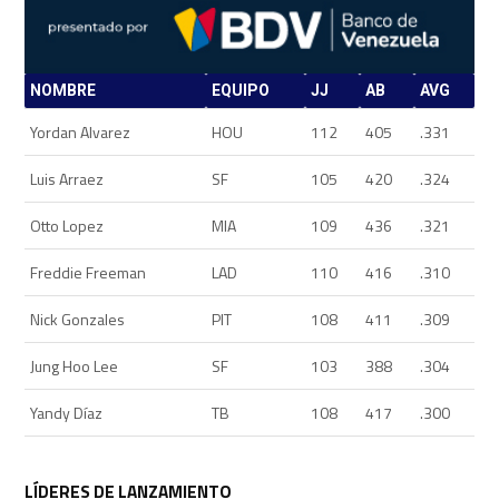
NOMBRE
EQUIPO
JJ
AB
AVG
Yordan Alvarez
HOU
112
405
.331
Luis Arraez
SF
105
420
.324
Otto Lopez
MIA
109
436
.321
Freddie Freeman
LAD
110
416
.310
Nick Gonzales
PIT
108
411
.309
Jung Hoo Lee
SF
103
388
.304
Yandy Díaz
TB
108
417
.300
LÍDERES DE LANZAMIENTO