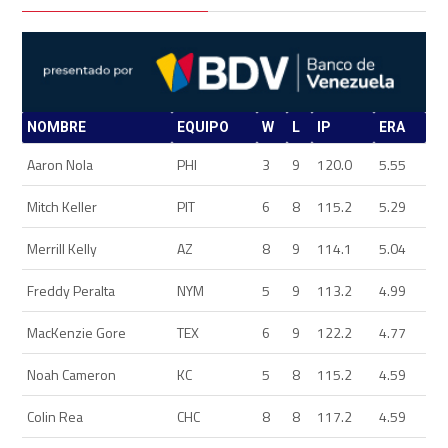
NOMBRE
EQUIPO
W
L
IP
ERA
Aaron Nola
PHI
3
9
120.0
5.55
Mitch Keller
PIT
6
8
115.2
5.29
Merrill Kelly
AZ
8
9
114.1
5.04
Freddy Peralta
NYM
5
9
113.2
4.99
MacKenzie Gore
TEX
6
9
122.2
4.77
Noah Cameron
KC
5
8
115.2
4.59
Colin Rea
CHC
8
8
117.2
4.59