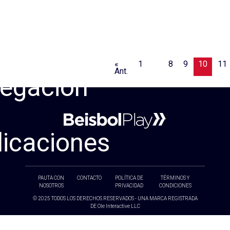
«
1
…
8
9
10
11
Ant.
egación
licaciones
PAUTA CON
CONTACTO
POLÍTICA DE
TÉRMINOS Y
NOSOTROS
PRIVACIDAD
CONDICIONES
© 2025 TODOS LOS DERECHOS RESERVADOS - UNA MARCA REGISTRADA
DE Ole Interactive LLC