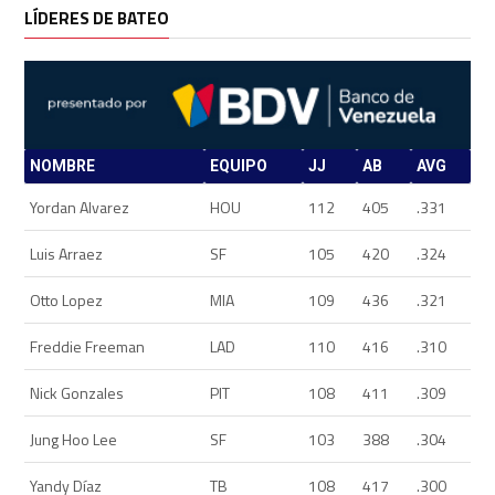
LÍDERES DE BATEO
NOMBRE
EQUIPO
JJ
AB
AVG
Yordan Alvarez
HOU
112
405
.331
Luis Arraez
SF
105
420
.324
Otto Lopez
MIA
109
436
.321
Freddie Freeman
LAD
110
416
.310
Nick Gonzales
PIT
108
411
.309
Jung Hoo Lee
SF
103
388
.304
Yandy Díaz
TB
108
417
.300