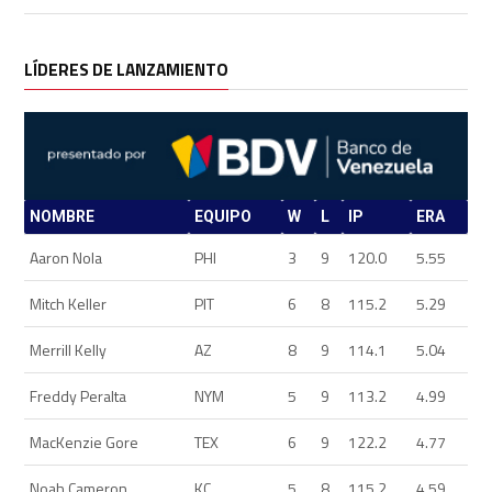
LÍDERES DE LANZAMIENTO
NOMBRE
EQUIPO
W
L
IP
ERA
Aaron Nola
PHI
3
9
120.0
5.55
Mitch Keller
PIT
6
8
115.2
5.29
Merrill Kelly
AZ
8
9
114.1
5.04
Freddy Peralta
NYM
5
9
113.2
4.99
MacKenzie Gore
TEX
6
9
122.2
4.77
Noah Cameron
KC
5
8
115.2
4.59