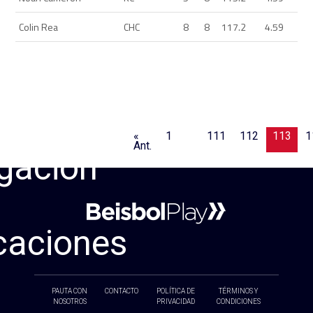
Colin Rea
CHC
8
8
117.2
4.59
«
1
…
111
112
113
1
Ant.
gación
caciones
PAUTA CON
CONTACTO
POLÍTICA DE
TÉRMINOS Y
NOSOTROS
PRIVACIDAD
CONDICIONES