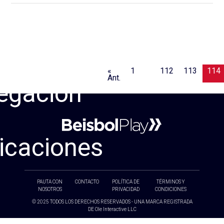
«
1
…
112
113
114
Ant.
egación
icaciones
PAUTA CON
CONTACTO
POLÍTICA DE
TÉRMINOS Y
NOSOTROS
PRIVACIDAD
CONDICIONES
© 2025 TODOS LOS DERECHOS RESERVADOS - UNA MARCA REGISTRADA
DE Ole Interactive LLC