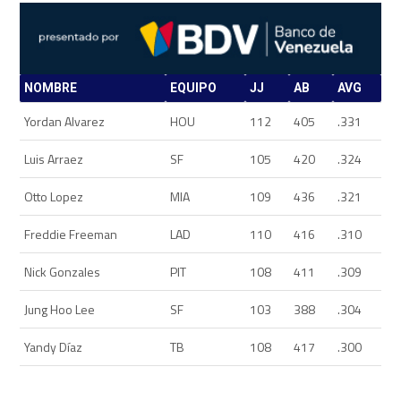
NOMBRE
EQUIPO
JJ
AB
AVG
Yordan Alvarez
HOU
112
405
.331
Luis Arraez
SF
105
420
.324
Otto Lopez
MIA
109
436
.321
Freddie Freeman
LAD
110
416
.310
Nick Gonzales
PIT
108
411
.309
Jung Hoo Lee
SF
103
388
.304
Yandy Díaz
TB
108
417
.300