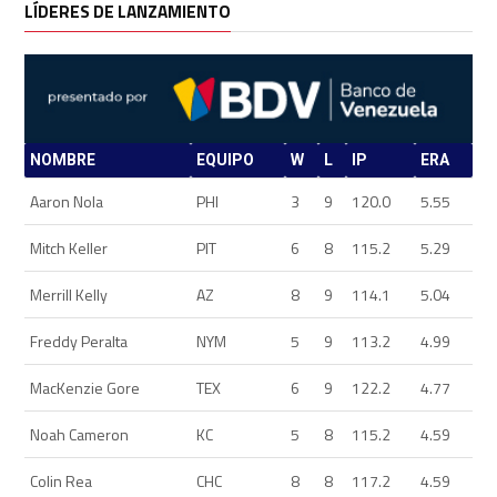
LÍDERES DE LANZAMIENTO
NOMBRE
EQUIPO
W
L
IP
ERA
Aaron Nola
PHI
3
9
120.0
5.55
Mitch Keller
PIT
6
8
115.2
5.29
Merrill Kelly
AZ
8
9
114.1
5.04
Freddy Peralta
NYM
5
9
113.2
4.99
MacKenzie Gore
TEX
6
9
122.2
4.77
Noah Cameron
KC
5
8
115.2
4.59
Colin Rea
CHC
8
8
117.2
4.59