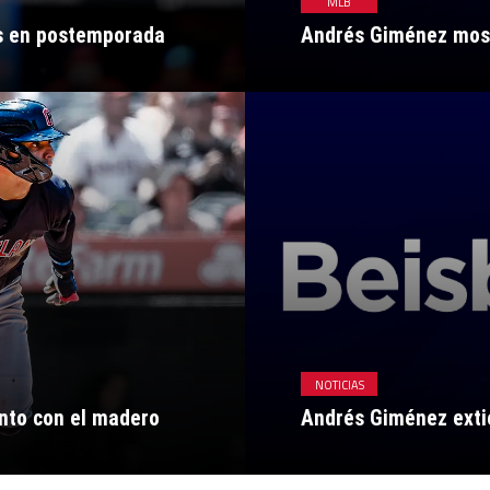
MLB
s en postemporada
Andrés Giménez most
NOTICIAS
nto con el madero
Andrés Giménez ext