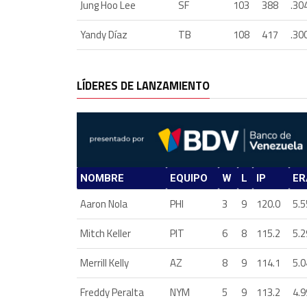
Jung Hoo Lee
SF
103
388
.30
Yandy Díaz
TB
108
417
.30
LÍDERES DE LANZAMIENTO
NOMBRE
EQUIPO
W
L
IP
ER
Aaron Nola
PHI
3
9
120.0
5.5
Mitch Keller
PIT
6
8
115.2
5.2
Merrill Kelly
AZ
8
9
114.1
5.0
Freddy Peralta
NYM
5
9
113.2
4.9