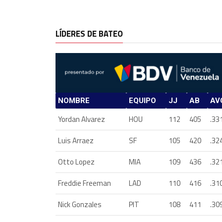
LÍDERES DE BATEO
NOMBRE
EQUIPO
JJ
AB
AV
Yordan Alvarez
HOU
112
405
.33
Luis Arraez
SF
105
420
.32
Otto Lopez
MIA
109
436
.32
Freddie Freeman
LAD
110
416
.31
Nick Gonzales
PIT
108
411
.30