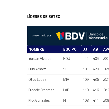
LÍDERES DE BATEO
NOMBRE
EQUIPO
JJ
AB
AV
Yordan Alvarez
HOU
112
405
.33
Luis Arraez
SF
105
420
.32
Otto Lopez
MIA
109
436
.32
Freddie Freeman
LAD
110
416
.31
Nick Gonzales
PIT
108
411
.30