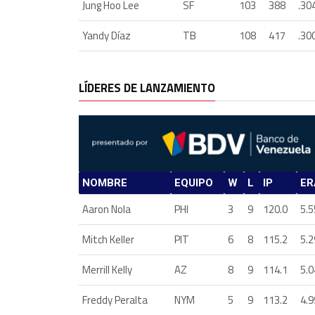
Jung Hoo Lee
SF
103
388
.30
Yandy Díaz
TB
108
417
.30
LÍDERES DE LANZAMIENTO
NOMBRE
EQUIPO
W
L
IP
ER
Aaron Nola
PHI
3
9
120.0
5.5
Mitch Keller
PIT
6
8
115.2
5.2
Merrill Kelly
AZ
8
9
114.1
5.0
Freddy Peralta
NYM
5
9
113.2
4.9