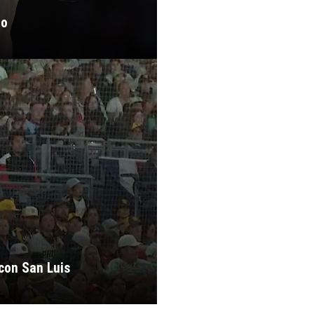
io
 con San Luis