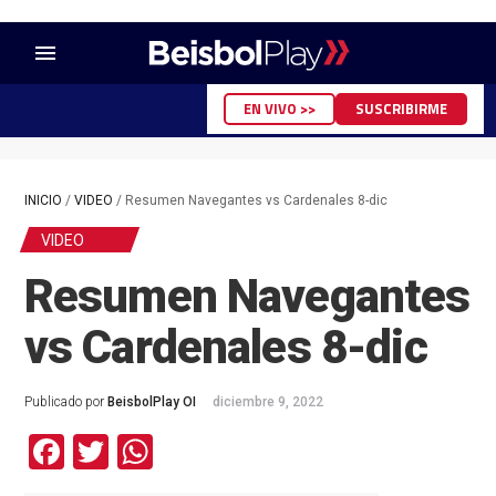
menu
EN VIVO >>
SUSCRIBIRME
INICIO
/
VIDEO
/
Resumen Navegantes vs Cardenales 8-dic
VIDEO
Resumen Navegantes
vs Cardenales 8-dic
Publicado por
BeisbolPlay OI
diciembre 9, 2022
Facebook
Twitter
WhatsApp