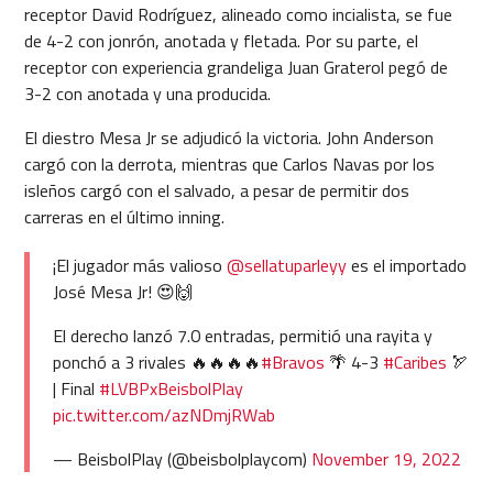
receptor David Rodríguez, alineado como incialista, se fue
de 4-2 con jonrón, anotada y fletada. Por su parte, el
receptor con experiencia grandeliga Juan Graterol pegó de
3-2 con anotada y una producida.
El diestro Mesa Jr se adjudicó la victoria. John Anderson
cargó con la derrota, mientras que Carlos Navas por los
isleños cargó con el salvado, a pesar de permitir dos
carreras en el último inning.
¡El jugador más valioso
@sellatuparleyy
es el importado
José Mesa Jr! 😍🙌
El derecho lanzó 7.0 entradas, permitió una rayita y
ponchó a 3 rivales 🔥🔥🔥🔥
#Bravos
🌴 4-3
#Caribes
🏹
| Final
#LVBPxBeisbolPlay
pic.twitter.com/azNDmjRWab
— BeisbolPlay (@beisbolplaycom)
November 19, 2022