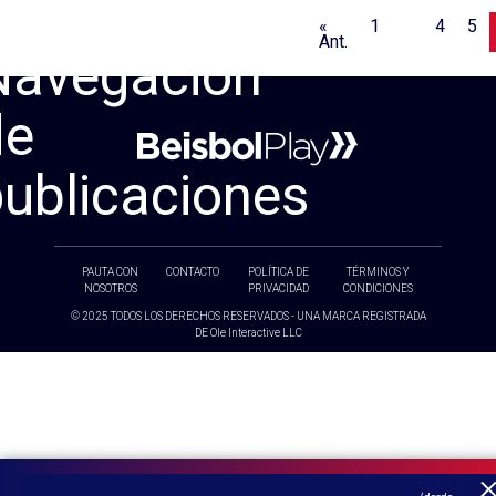
«
1
…
4
5
Ant.
Navegación
de
publicaciones
PAUTA CON
CONTACTO
POLÍTICA DE
TÉRMINOS Y
NOSOTROS
PRIVACIDAD
CONDICIONES
© 2025 TODOS LOS DERECHOS RESERVADOS - UNA MARCA REGISTRADA
DE Ole Interactive LLC