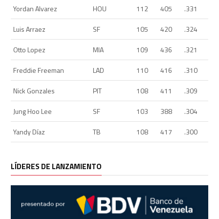
Yordan Alvarez
HOU
112
405
.331
Luis Arraez
SF
105
420
.324
Otto Lopez
MIA
109
436
.321
Freddie Freeman
LAD
110
416
.310
Nick Gonzales
PIT
108
411
.309
Jung Hoo Lee
SF
103
388
.304
Yandy Díaz
TB
108
417
.300
LÍDERES DE LANZAMIENTO