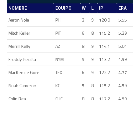
NOMBRE
EQUIPO
W
L
IP
ERA
Aaron Nola
PHI
3
9
120.0
5.55
Mitch Keller
PIT
6
8
115.2
5.29
Merrill Kelly
AZ
8
9
114.1
5.04
Freddy Peralta
NYM
5
9
113.2
4.99
MacKenzie Gore
TEX
6
9
122.2
4.77
Noah Cameron
KC
5
8
115.2
4.59
Colin Rea
CHC
8
8
117.2
4.59