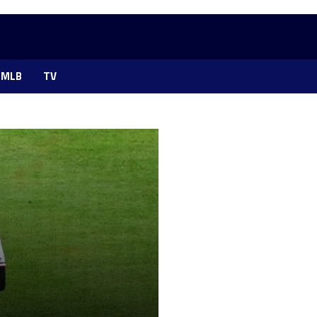
MLB
TV