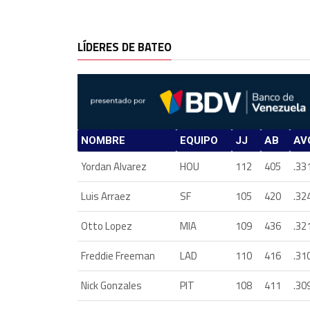
LÍDERES DE BATEO
NOMBRE
EQUIPO
JJ
AB
AV
Yordan Alvarez
HOU
112
405
.33
Luis Arraez
SF
105
420
.32
Otto Lopez
MIA
109
436
.32
Freddie Freeman
LAD
110
416
.31
Nick Gonzales
PIT
108
411
.30