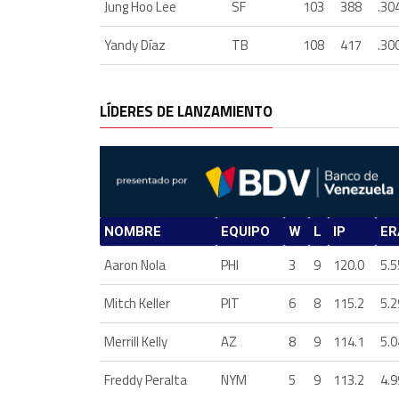
Jung Hoo Lee
SF
103
388
.30
Yandy Díaz
TB
108
417
.30
LÍDERES DE LANZAMIENTO
NOMBRE
EQUIPO
W
L
IP
ER
Aaron Nola
PHI
3
9
120.0
5.5
Mitch Keller
PIT
6
8
115.2
5.2
Merrill Kelly
AZ
8
9
114.1
5.0
Freddy Peralta
NYM
5
9
113.2
4.9