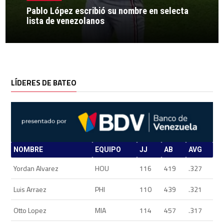
Pablo López escribió su nombre en selecta
lista de venezolanos
LÍDERES DE BATEO
NOMBRE
EQUIPO
JJ
AB
AVG
Yordan Alvarez
HOU
116
419
.327
Luis Arraez
PHI
110
439
.321
Otto Lopez
MIA
114
457
.317