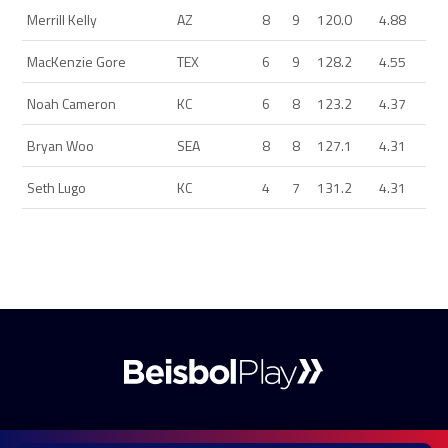
Merrill Kelly
AZ
8
9
120.0
4.88
MacKenzie Gore
TEX
6
9
128.2
4.55
Noah Cameron
KC
6
8
123.2
4.37
Bryan Woo
SEA
8
8
127.1
4.31
Seth Lugo
KC
4
7
131.2
4.31