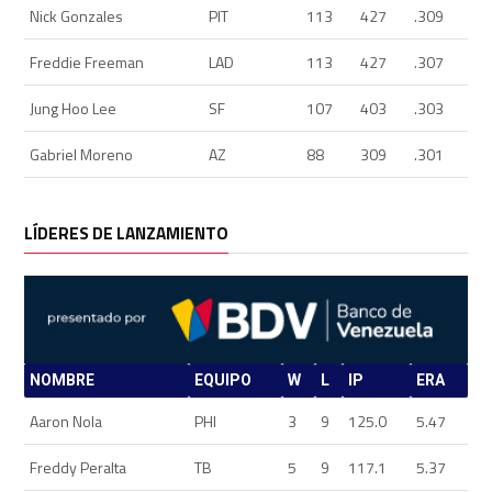
Nick Gonzales
PIT
113
427
.309
Freddie Freeman
LAD
113
427
.307
Jung Hoo Lee
SF
107
403
.303
Gabriel Moreno
AZ
88
309
.301
LÍDERES DE LANZAMIENTO
NOMBRE
EQUIPO
W
L
IP
ERA
Aaron Nola
PHI
3
9
125.0
5.47
Freddy Peralta
TB
5
9
117.1
5.37