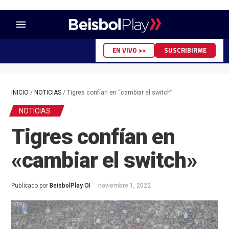
menu
EN VIVO >>
SUSCRIBIRME
INICIO
/
NOTICIAS
/
Tigres confían en “cambiar el switch”
NOTICIAS
Tigres confían en
«cambiar el switch»
Publicado por
BeisbolPlay OI
noviembre 1, 2022