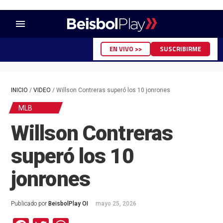
menu
EN VIVO >>
SUSCRIBIRME
INICIO
/
VIDEO
/
Willson Contreras superó los 10 jonrones
MLB
Willson Contreras
superó los 10
jonrones
Publicado por
BeisbolPlay OI
mayo 25, 2026