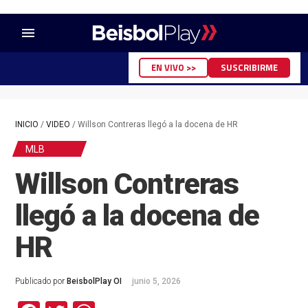
menu
EN VIVO >>
SUSCRIBIRME
INICIO
/
VIDEO
/
Willson Contreras llegó a la docena de HR
MLB
Willson Contreras
llegó a la docena de
HR
Publicado por
BeisbolPlay OI
junio 5, 2026