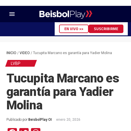
menu
EN VIVO >>
SUSCRIBIRME
INICIO
/
VIDEO
/
Tucupita Marcano es garantía para Yadier Molina
LVBP
Tucupita Marcano es
garantía para Yadier
Molina
Publicado por
BeisbolPlay OI
enero 20, 2026