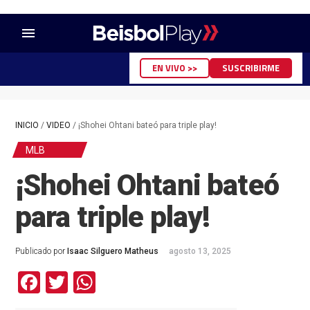
menu
EN VIVO >>
SUSCRIBIRME
INICIO
/
VIDEO
/
¡Shohei Ohtani bateó para triple play!
MLB
¡Shohei Ohtani bateó
para triple play!
Publicado por
Isaac Silguero Matheus
agosto 13, 2025
Facebook
Twitter
WhatsApp