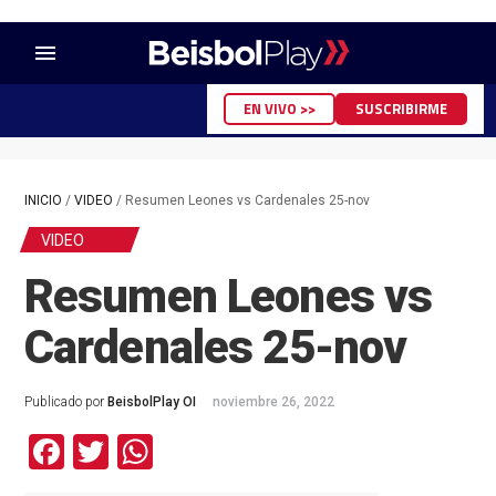
menu
EN VIVO >>
SUSCRIBIRME
INICIO
/
VIDEO
/
Resumen Leones vs Cardenales 25-nov
VIDEO
Resumen Leones vs
Cardenales 25-nov
Publicado por
BeisbolPlay OI
noviembre 26, 2022
Facebook
Twitter
WhatsApp