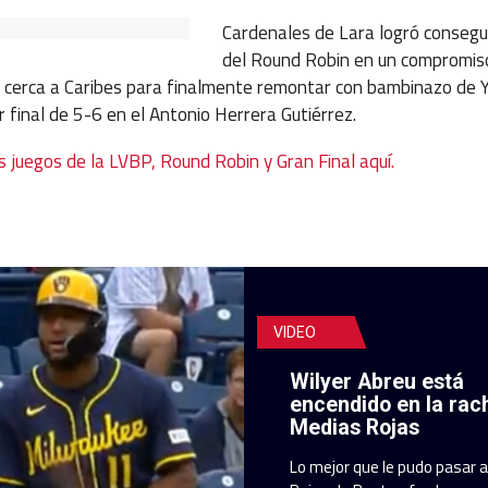
Cardenales de Lara logró consegui
del Round Robin en un compromiso
e cerca a Caribes para finalmente remontar con bambinazo de 
final de 5-6 en el Antonio Herrera Gutiérrez.
s juegos de la LVBP, Round Robin y Gran Final aquí.
VIDEO
Wilyer Abreu está
encendido en la rac
Medias Rojas
Lo mejor que le pudo pasar 