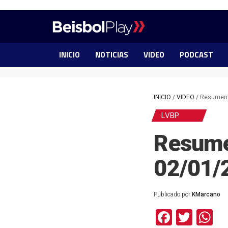
INICIO
NOTICIAS
VIDEO
PODCAST
INICIO
/
VIDEO
/
Resumen 
LVBP
Resume
02/01/
Publicado por
KMarcano
Facebo
Twit
W