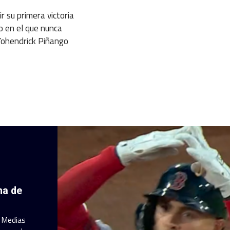
r su primera victoria
 en el que nunca
Yohendrick Piñango
ha de
a Medias