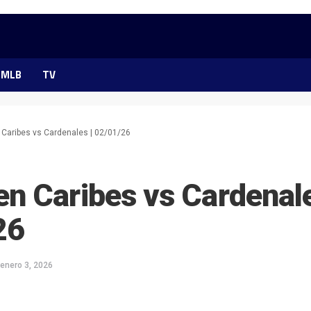
MLB
TV
Caribes vs Cardenales | 02/01/26
n Caribes vs Cardenale
26
enero 3, 2026
ok
ter
hatsApp