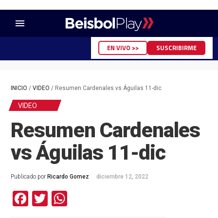
menu
EN VIVO >>
SUSCRIBIRME
INICIO
/
VIDEO
/
Resumen Cardenales vs Águilas 11-dic
VIDEO
Resumen Cardenales
vs Águilas 11-dic
Publicado por
Ricardo Gomez
diciembre 12, 2022
Facebook
Twitter
WhatsApp