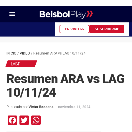
menu
EN VIVO >>
SUSCRIBIRME
INICIO
/
VIDEO
/
Resumen ARA vs LAG 10/11/24
LVBP
Resumen ARA vs LAG
10/11/24
Publicado por
Victor Boccone
noviembre 11, 2024
Facebook
Twitter
WhatsApp