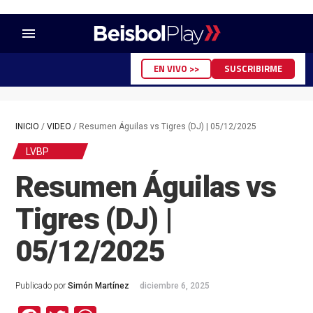
menu
EN VIVO >>
SUSCRIBIRME
INICIO
/
VIDEO
/
Resumen Águilas vs Tigres (DJ) | 05/12/2025
LVBP
Resumen Águilas vs
Tigres (DJ) |
05/12/2025
Publicado por
Simón Martínez
diciembre 6, 2025