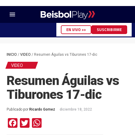
menu
EN VIVO >>
SUSCRIBIRME
INICIO
/
VIDEO
/
Resumen Águilas vs Tiburones 17-dic
VIDEO
Resumen Águilas vs
Tiburones 17-dic
Publicado por
Ricardo Gomez
diciembre 18, 2022
Facebook
Twitter
WhatsApp