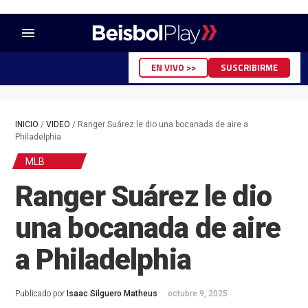
menu
EN VIVO >>
SUSCRIBIRME
INICIO
/
VIDEO
/
Ranger Suárez le dio una bocanada de aire a
Philadelphia
MLB
Ranger Suárez le dio
una bocanada de aire
a Philadelphia
Publicado por
Isaac Silguero Matheus
octubre 9, 2025