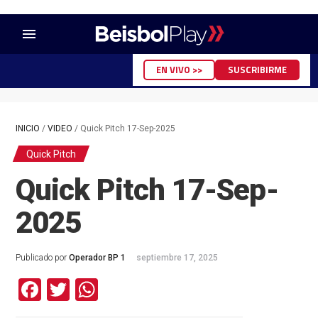
menu
EN VIVO >>
SUSCRIBIRME
INICIO
/
VIDEO
/
Quick Pitch 17-Sep-2025
Quick Pitch
Quick Pitch 17-Sep-
2025
Publicado por
Operador BP 1
septiembre 17, 2025
Facebook
Twitter
WhatsApp