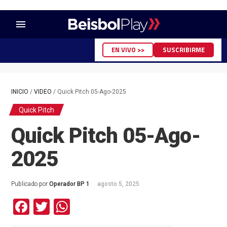
menu
EN VIVO >>
SUSCRIBIRME
INICIO
/
VIDEO
/
Quick Pitch 05-Ago-2025
Quick Pitch
Quick Pitch 05-Ago-
2025
Publicado por
Operador BP 1
agosto 5, 2025
Facebook
Twitter
WhatsApp