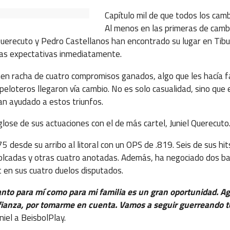
Capítulo mil de que todos los cam
Al menos en las primeras de cambi
 Querecuto y Pedro Castellanos han encontrado su lugar en Tib
las expectativas inmediatamente.
enen racha de cuatro compromisos ganados, algo que les hacía 
peloteros llegaron vía cambio. No es solo casualidad, sino que
an ayudado a estos triunfos.
ose de sus actuaciones con el de más cartel, Juniel Querecuto
75 desde su arribo al litoral con un OPS de .819. Seis de sus hit
olcadas y otras cuatro anotadas. Además, ha negociado dos ba
t en sus cuatro duelos disputados.
nto para mí como para mi familia es un gran oportunidad. Ag
fianza, por tomarme en cuenta. Vamos a seguir guerreando to
uniel a BeisbolPlay.