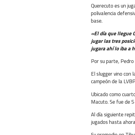
Querecuto es un jug
polivalencia defensi
base.
«El día que llegue 
jugar las tres posi
jugara ahí lo iba a 
Por su parte, Pedro
El slugger vino con 
campeón de la LVBP 
Ubicado como cuarto
Macuto. Se fue de 5
Al día siguiente rep
jugados hasta ahora
Su promedio en Tibu