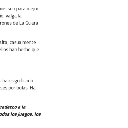
bios son para mejor.
o, valga la
urones de La Guiara
falta, casualmente
 ellos han hecho que
.
s han significado
ses por bolas. Ha
radezco a la
dos los juegos, los