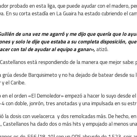
ador probado en esta liga, que puede ayudar con el madero, pe
va. En su corta estadía en La Guaira ha estado cubriendo el ca
Guillén de una vez me agarró y me dijo que quería que lo ayu
ciones y solo le dije que estaba a su completa disposición, qu
hacer con tal de ayudar al equipo a ganar»,
atizó.
 Castellanos está respondiendo de la manera que mejor sabe: 
la grúa desde Barquisimeto y no ha dejado de batear desde su l
y el Caribe.
 en el orden «El Demoledor» empezó a hacer lo suyo desde el 
-4 con doble, jonrón, tres anotadas y una impulsada en su est
itió la dosis con vuelacerca y dos remolcadas más. De hecho, e
, Castellanos ha dado dos o más hits y empujado al menos una 
rones es de .556 (18-10) con un OPS absurdo de 1.523, seis a