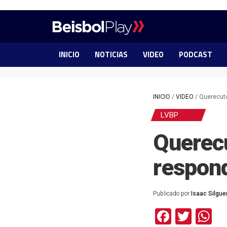
INICIO
NOTICIAS
VIDEO
PODCAST
INICIO
/
VIDEO
/
Querecuto
LVBP
Querecu
respond
Publicado por
Isaac Silgu
Facebo
Twit
W