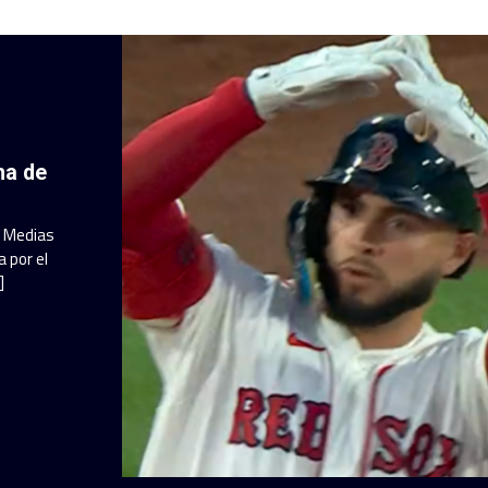
ha de
a Medias
 por el
]