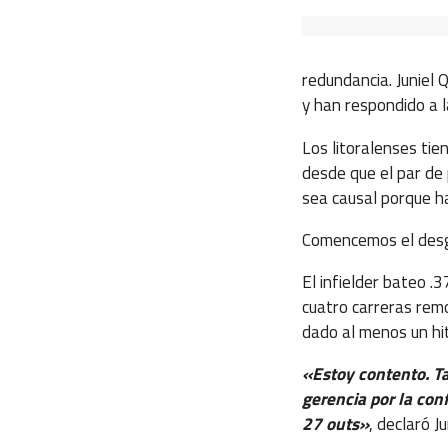
redundancia. Juniel
y han respondido a 
Los litoralenses ti
desde que el par de 
sea causal porque h
Comencemos el desgl
El infielder bateo .3
cuatro carreras rem
dado al menos un hi
«Estoy contento. Ta
gerencia por la con
27 outs»
, declaró J