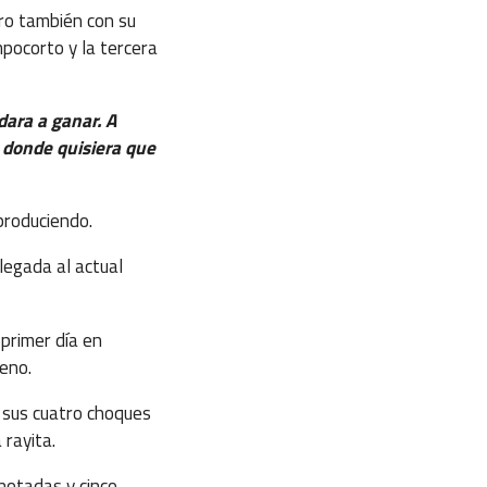
ro también con su
mpocorto y la tercera
dara a ganar. A
e donde quisiera que
produciendo.
legada al actual
primer día en
reno.
n sus cuatro choques
rayita.
notadas y cinco