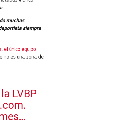
».
ando muchas
deportista siempre
, el único equipo
e no es una zona de
 la LVBP
y.com.
l mes…