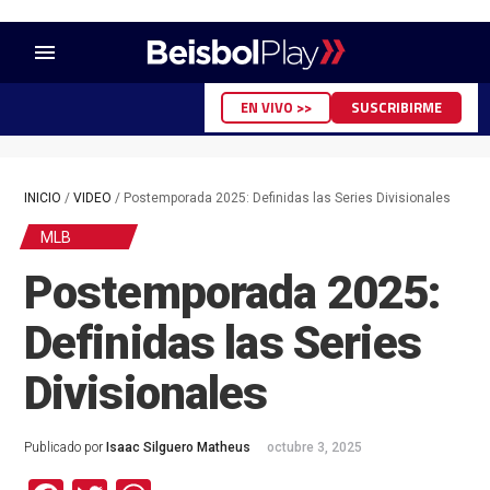
menu
EN VIVO >>
SUSCRIBIRME
INICIO
/
VIDEO
/
Postemporada 2025: Definidas las Series Divisionales
MLB
Postemporada 2025:
Definidas las Series
Divisionales
Publicado por
Isaac Silguero Matheus
octubre 3, 2025