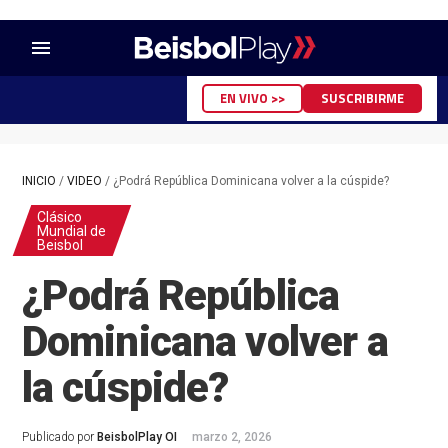
menu
EN VIVO >>
SUSCRIBIRME
INICIO
/
VIDEO
/
¿Podrá República Dominicana volver a la cúspide?
Clásico
Mundial de
Beisbol
¿Podrá República
Dominicana volver a
la cúspide?
Publicado por
BeisbolPlay OI
marzo 2, 2026