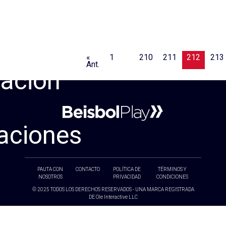
«
1
…
210
211
212
213
Ant.
ación
aciones
PAUTA CON
CONTACTO
POLÍTICA DE
TÉRMINOS Y
NOSOTROS
PRIVACIDAD
CONDICIONES
© 2025 TODOS LOS DERECHOS RESERVADOS - UNA MARCA REGISTRADA
DE Ole Interactive LLC