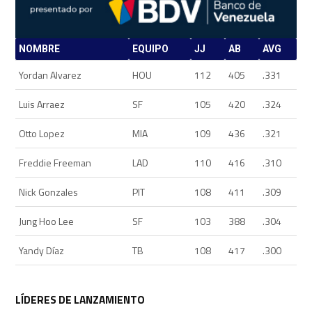
NOMBRE
EQUIPO
JJ
AB
AVG
Yordan Alvarez
HOU
112
405
.331
Luis Arraez
SF
105
420
.324
Otto Lopez
MIA
109
436
.321
Freddie Freeman
LAD
110
416
.310
Nick Gonzales
PIT
108
411
.309
Jung Hoo Lee
SF
103
388
.304
Yandy Díaz
TB
108
417
.300
LÍDERES DE LANZAMIENTO