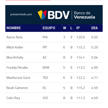
NOMBRE
EQUIPO
W
L
IP
ERA
Aaron Nola
PHI
3
9
120.0
5.55
Mitch Keller
PIT
6
8
115.2
5.29
Merrill Kelly
AZ
8
9
114.1
5.04
Freddy Peralta
NYM
5
9
113.2
4.99
MacKenzie Gore
TEX
6
9
122.2
4.77
Noah Cameron
KC
5
8
115.2
4.59
Colin Rea
CHC
8
8
117.2
4.59