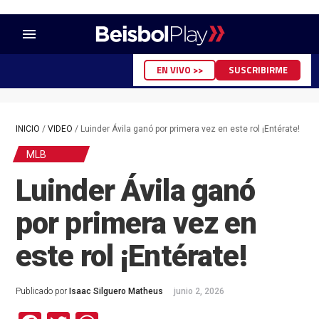
menu
EN VIVO >>
SUSCRIBIRME
INICIO
/
VIDEO
/
Luinder Ávila ganó por primera vez en este rol ¡Entérate!
MLB
Luinder Ávila ganó
por primera vez en
este rol ¡Entérate!
Publicado por
Isaac Silguero Matheus
junio 2, 2026