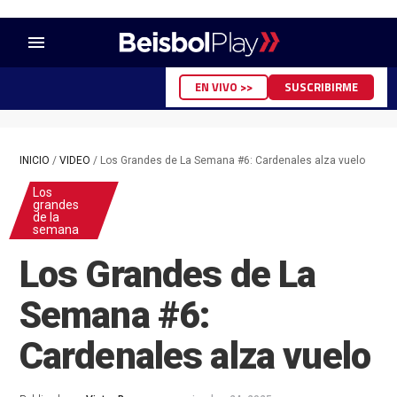
menu
EN VIVO >>
SUSCRIBIRME
INICIO
/
VIDEO
/
Los Grandes de La Semana #6: Cardenales alza vuelo
Los
grandes
de la
semana
Los Grandes de La
Semana #6:
Cardenales alza vuelo