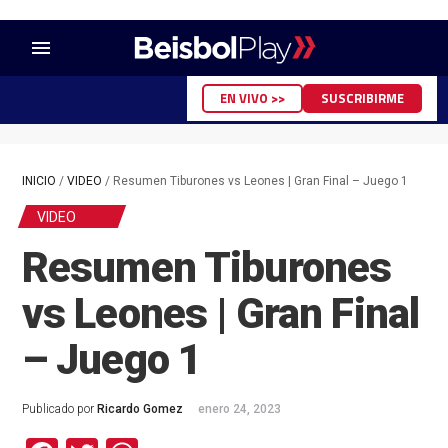
menu
EN VIVO >>
SUSCRIBIRME
INICIO
/
VIDEO
/
Resumen Tiburones vs Leones | Gran Final – Juego 1
VIDEO
Resumen Tiburones
vs Leones | Gran Final
– Juego 1
Publicado por
Ricardo Gomez
enero 24, 2023