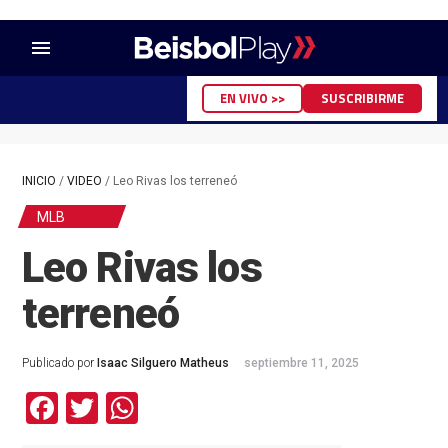
menu
EN VIVO >>
SUSCRIBIRME
INICIO
/
VIDEO
/
Leo Rivas los terreneó
MLB
Leo Rivas los
terreneó
Publicado por
Isaac Silguero Matheus
septiembre 11, 2025
Facebook
Twitter
WhatsApp