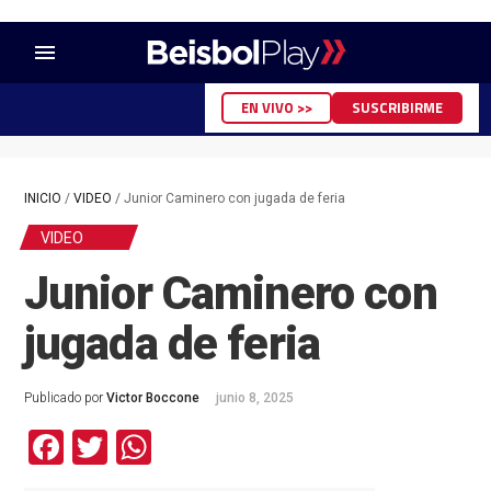
menu
EN VIVO >>
SUSCRIBIRME
INICIO
/
VIDEO
/
Junior Caminero con jugada de feria
VIDEO
Junior Caminero con
jugada de feria
Publicado por
Victor Boccone
junio 8, 2025
Facebook
Twitter
WhatsApp