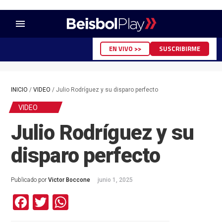
menu
EN VIVO >>
SUSCRIBIRME
INICIO
/
VIDEO
/
Julio Rodríguez y su disparo perfecto
VIDEO
Julio Rodríguez y su
disparo perfecto
Publicado por
Victor Boccone
junio 1, 2025
Facebook
Twitter
WhatsApp