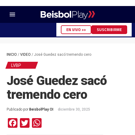
menu
EN VIVO >>
SUSCRIBIRME
INICIO
/
VIDEO
/
José Guedez sacó tremendo cero
LVBP
José Guedez sacó
tremendo cero
Publicado por
BeisbolPlay OI
diciembre 30, 2025
Facebook
Twitter
WhatsApp