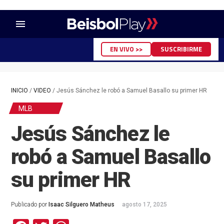
menu
EN VIVO >>
SUSCRIBIRME
INICIO
/
VIDEO
/
Jesús Sánchez le robó a Samuel Basallo su primer HR
MLB
Jesús Sánchez le
robó a Samuel Basallo
su primer HR
Publicado por
Isaac Silguero Matheus
agosto 17, 2025