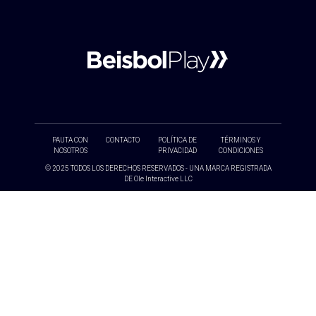
PAUTA CON
CONTACTO
POLÍTICA DE
TÉRMINOS Y
NOSOTROS
PRIVACIDAD
CONDICIONES
© 2025 TODOS LOS DERECHOS RESERVADOS - UNA MARCA REGISTRADA
DE Ole Interactive LLC