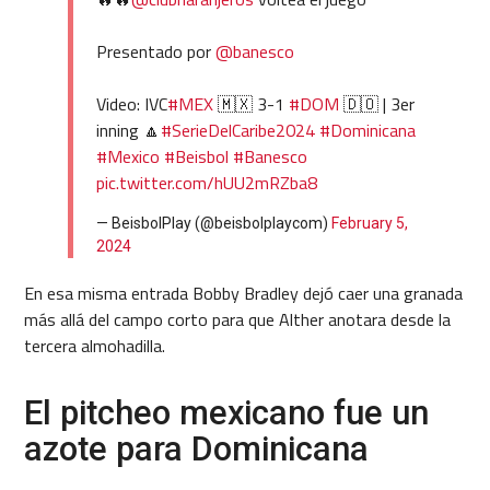
Presentado por
@banesco
Video: IVC
#MEX
🇲🇽 3-1
#DOM
🇩🇴 | 3er
inning 🔼
#SerieDelCaribe2024
#Dominicana
#Mexico
#Beisbol
#Banesco
pic.twitter.com/hUU2mRZba8
— BeisbolPlay (@beisbolplaycom)
February 5,
2024
En esa misma entrada Bobby Bradley dejó caer una granada
más allá del campo corto para que Alther anotara desde la
tercera almohadilla.
El pitcheo mexicano fue un
azote para Dominicana