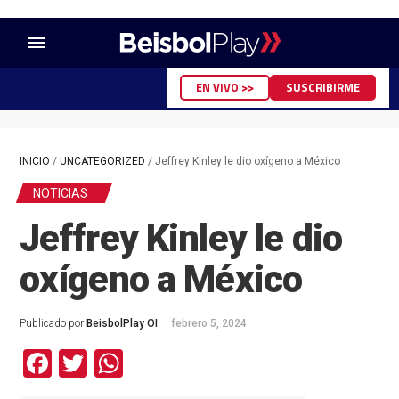
menu
EN VIVO >>
SUSCRIBIRME
INICIO
/
UNCATEGORIZED
/
Jeffrey Kinley le dio oxígeno a México
NOTICIAS
Jeffrey Kinley le dio
oxígeno a México
Publicado por
BeisbolPlay OI
febrero 5, 2024
Facebook
Twitter
WhatsApp