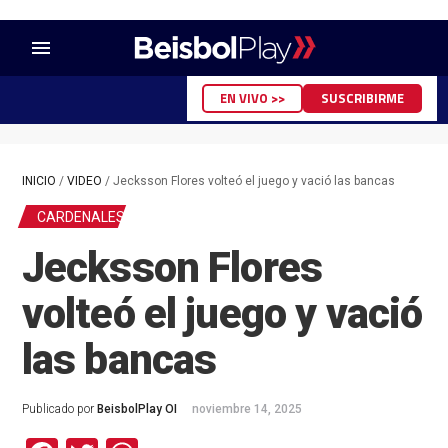
menu
EN VIVO >>
SUSCRIBIRME
INICIO
/
VIDEO
/
Jecksson Flores volteó el juego y vació las bancas
CARDENALES
Jecksson Flores
volteó el juego y vació
las bancas
Publicado por
BeisbolPlay OI
noviembre 14, 2025