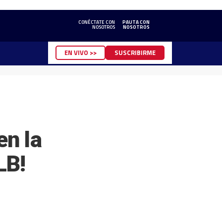
CONÉCTATE CON
PAUTA CON
NOSOTROS
NOSOTROS
EN VIVO >>
SUSCRIBIRME
n la
LB!