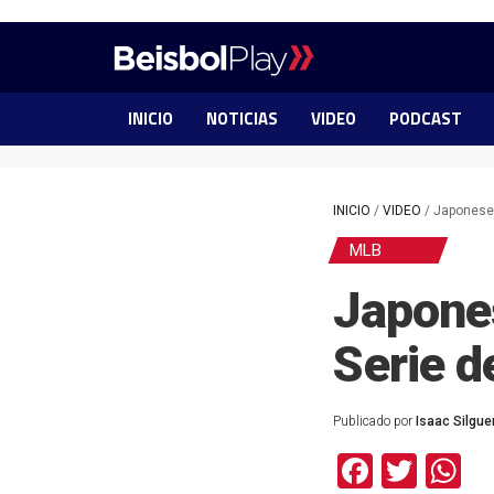
INICIO
NOTICIAS
VIDEO
PODCAST
INICIO
/
VIDEO
/
Japoneses
MLB
Japone
Serie 
Publicado por
Isaac Silgu
Facebo
Twit
W