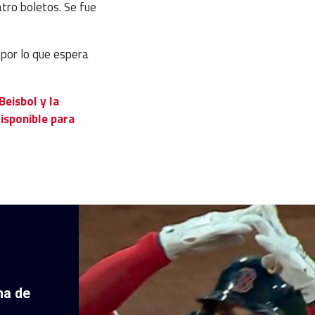
atro boletos. Se fue
 por lo que espera
Beisbol y la
isponible para
ha de