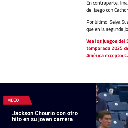
En contraparte, Iman
del juego con Cacho
Por último, Seiya Su
que en la segunda j
Vea los juegos del 
temporada 2025 de 
América excepto: C
VIDEO
Jackson Chourio con otro
hito en su joven carrera