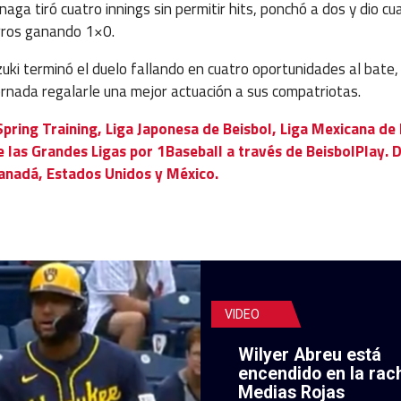
aga tiró cuatro innings sin permitir hits, ponchó a dos y dio cu
rros ganando 1×0.
zuki terminó el duelo fallando en cuatro oportunidades al bate,
ornada regalarle una mejor actuación a sus compatriotas.
Spring Training, Liga Japonesa de Beisbol, Liga Mexicana de 
las Grandes Ligas por 1Baseball a través de BeisbolPlay. D
anadá, Estados Unidos y México.
VIDEO
Wilyer Abreu está
encendido en la rac
Medias Rojas