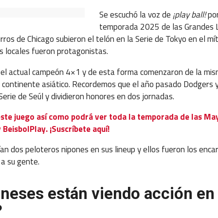
Se escuchó la voz de
¡play ball!
por
temporada 2025 de las Grandes L
rros de Chicago subieron el telón en la Serie de Tokyo en el m
s locales fueron protagonistas.
evó el actual campeón 4×1 y de esta forma comenzaron de la m
 continente asiático. Recordemos que el año pasado Dodgers 
Serie de Seúl y dividieron honores en dos jornadas.
este juego así como podrá ver toda la temporada de las Ma
 BeisbolPlay. ¡Suscríbete aquí!
n dos peloteros nipones en sus lineup y ellos fueron los enca
 a su gente.
neses están viendo acción en 
?