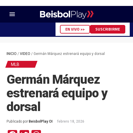
menu
EN VIVO >>
SUSCRIBIRME
INICIO
/
VIDEO
/
Germán Márquez estrenará equipo y dorsal
MLB
Germán Márquez
estrenará equipo y
dorsal
Publicado por
BeisbolPlay OI
febrero 18, 2026