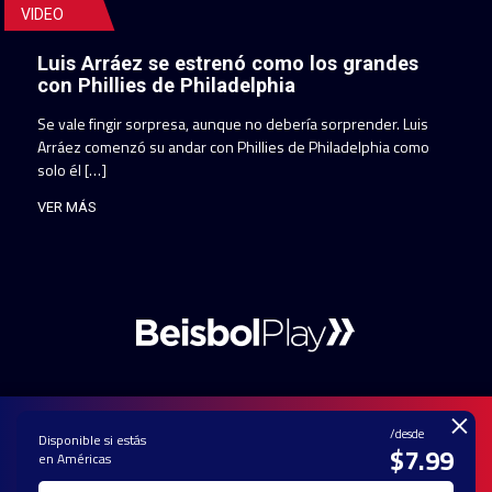
VIDEO
Luis Arráez se estrenó como los grandes
con Phillies de Philadelphia
Se vale fingir sorpresa, aunque no debería sorprender. Luis
Arráez comenzó su andar con Phillies de Philadelphia como
solo él […]
VER MÁS
×
/desde
Disponible si estás
$7.99
en Américas
PAUTA CON
CONTACTO
POLÍTICA DE
TÉRMINOS Y
NOSOTROS
PRIVACIDAD
CONDICIONES