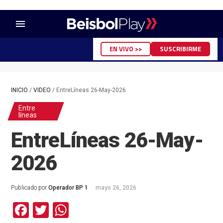
menu
EN VIVO >>
SUSCRIBIRME
INICIO
/
VIDEO
/
EntreLíneas 26-May-2026
Entre
líneas
EntreLíneas 26-May-
2026
Publicado por
Operador BP 1
mayo 26, 2026
Facebook
Twitter
WhatsApp