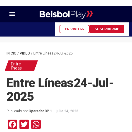
menu
EN VIVO >>
SUSCRIBIRME
INICIO
/
VIDEO
/
Entre Líneas24-Jul-2025
Entre
líneas
Entre Líneas24-Jul-
2025
Publicado por
Operador BP 1
julio 24, 2025
Facebook
Twitter
WhatsApp