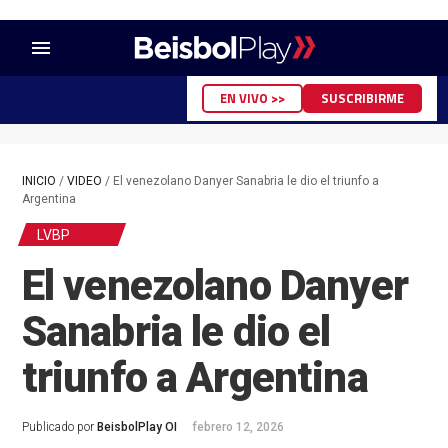
menu
EN VIVO >>
SUSCRIBIRME
INICIO
/
VIDEO
/
El venezolano Danyer Sanabria le dio el triunfo a
Argentina
LVBP
El venezolano Danyer
Sanabria le dio el
triunfo a Argentina
Publicado por
BeisbolPlay OI
febrero 12, 2026