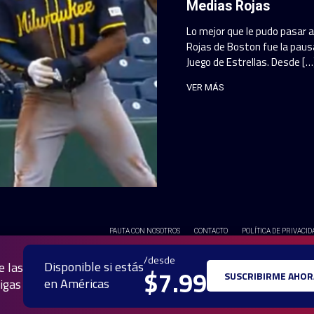
Medias Rojas
Lo mejor que le pudo pasar 
Rojas de Boston fue la pausa
Juego de Estrellas. Desde […
VER MÁS
PAUTA CON NOSOTROS
CONTACTO
POLÍTICA DE PRIVACID
© 2025 TODOS LOS DERECH
/desde
Disponible si estás
e las
$7.99
SUSCRIBIRME AHOR
en Américas
igas