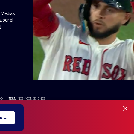
a Medias
 por el
]
AD
TÉRMINOS Y CONDICIONES
×
OS RESERVADOS - UNA MARCA REGISTRADA DE Ole Interactive LLC
A →