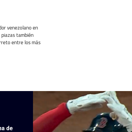
idor venezolano en
s piazas también
rreto entre los más
ha de