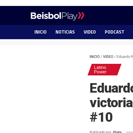
INICIO
NOTICIAS
VIDEO
PODCAST
INICIO
/
VIDEO
/
Eduardo R
Latino
Power
Eduardo
victori
#10
Publicado por
JSoto
juni