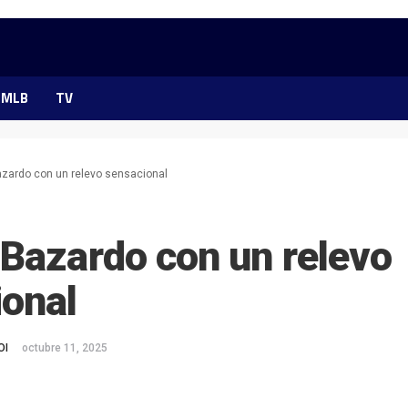
MLB
TV
zardo con un relevo sensacional
Bazardo con un relevo
ional
OI
octubre 11, 2025
ok
ter
hatsApp