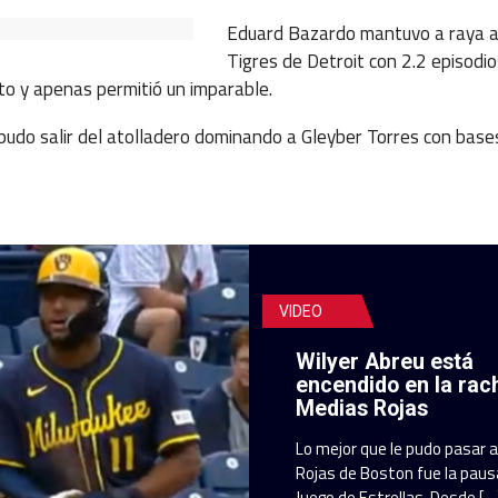
Eduard Bazardo mantuvo a raya a 
Tigres de Detroit con 2.2 episodi
eto y apenas permitió un imparable.
 pudo salir del atolladero dominando a Gleyber Torres con bases
VIDEO
Wilyer Abreu está
encendido en la rac
Medias Rojas
Lo mejor que le pudo pasar 
Rojas de Boston fue la pausa
Juego de Estrellas. Desde […