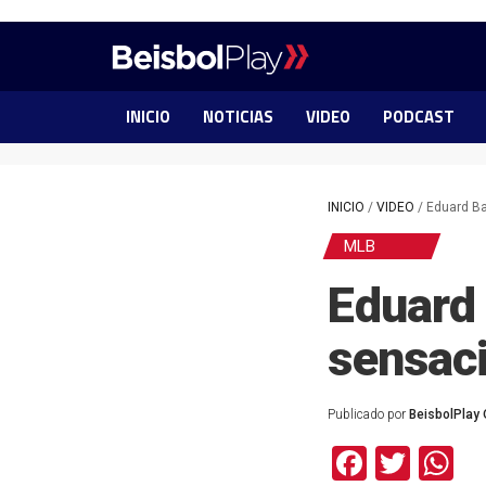
INICIO
NOTICIAS
VIDEO
PODCAST
INICIO
/
VIDEO
/
Eduard Ba
MLB
Eduard 
sensac
Publicado por
BeisbolPlay 
Facebo
Twit
W