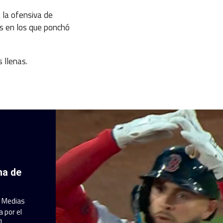
la ofensiva de
os en los que ponchó
 llenas.
ha de
a Medias
 por el
]