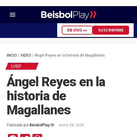
menu
EN VIVO >>
SUSCRIBIRME
INICIO
/
VIDEO
/
Ángel Reyes en la historia de Magallanes
LVBP
Ángel Reyes en la
historia de
Magallanes
Publicado por
BeisbolPlay OI
enero 28, 2026