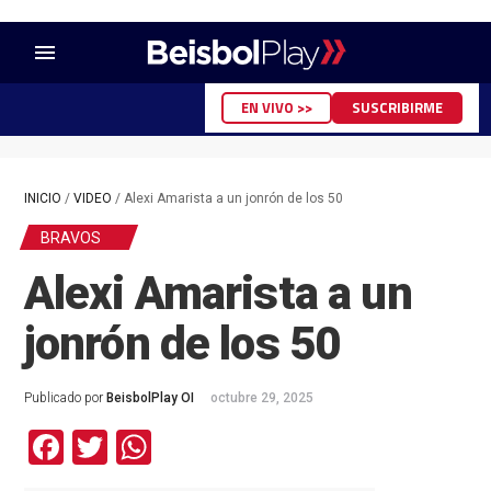
menu
EN VIVO >>
SUSCRIBIRME
INICIO
/
VIDEO
/
Alexi Amarista a un jonrón de los 50
BRAVOS
Alexi Amarista a un
jonrón de los 50
Publicado por
BeisbolPlay OI
octubre 29, 2025
Facebook
Twitter
WhatsApp