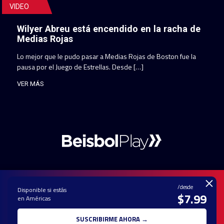
VIDEO
Wilyer Abreu está encendido en la racha de
Medias Rojas
Lo mejor que le pudo pasar a Medias Rojas de Boston fue la
pausa por el Juego de Estrellas. Desde […]
VER MÁS
×
/desde
Disponible si estás
$7.99
en Américas
PAUTA CON
CONTACTO
POLÍTICA DE
TÉRMINOS Y
NOSOTROS
PRIVACIDAD
CONDICIONES
SUSCRIBIRME AHORA →
© 2025 TODOS LOS DERECHOS RESERVADOS - UNA MARCA REGISTRADA