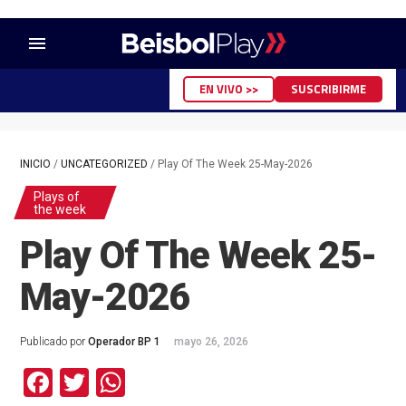
menu
EN VIVO >>
SUSCRIBIRME
INICIO
/
UNCATEGORIZED
/
Play Of The Week 25-May-2026
Plays of
the week
Play Of The Week 25-
May-2026
Publicado por
Operador BP 1
mayo 26, 2026
Facebook
Twitter
WhatsApp